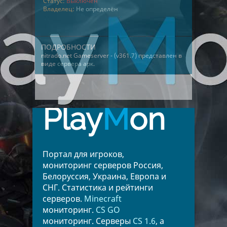
Статус:
Выключен
Владелец:
Не определён
ПОДРОБНОСТИ
nitrado.net Gameserver - (v361.7) представлен в
виде
сервера арк
.
Play
M
on
Портал для игроков,
мониторинг серверов Россия,
Белоруссия, Украина, Европа и
СНГ. Статистика и рейтинги
серверов.
Minecraft
мониторинг.
CS GO
мониторинг. Серверы
CS 1.6
, а