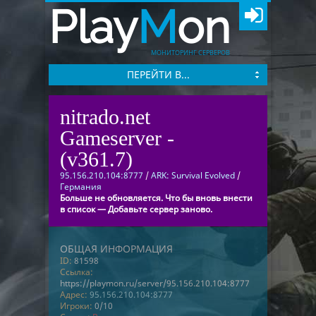
Play
M
on
МОНИТОРИНГ СЕРВЕРОВ
ПЕРЕЙТИ В...
nitrado.net
Gameserver -
(v361.7)
95.156.210.104:8777
/
ARK: Survival Evolved
/
Германия
Больше не обновляется. Что бы вновь внести
в список — Добавьте сервер заново.
ОБЩАЯ ИНФОРМАЦИЯ
ID:
81598
Ссылка:
https://playmon.ru/server/95.156.210.104:8777
Адрес:
95.156.210.104:8777
Игроки:
0/10