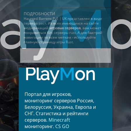
ПОДРОБНОСТИ
Haunted Barrens PvE | UK представлен в виде
сервера раст
. Из всех имеющихся на сайте
модификаций
игровых серверов
, вам может
понравиться
Kits серверы rust
. А для быстрой
навигации по всем меткам - используйте
главную страницу
игры Rust
.
Play
M
on
Портал для игроков,
мониторинг серверов Россия,
Белоруссия, Украина, Европа и
СНГ. Статистика и рейтинги
серверов.
Minecraft
мониторинг.
CS GO