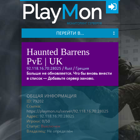
Play
M
on
МОНИТОРИНГ СЕРВЕРОВ
ПЕРЕЙТИ В...
Haunted Barrens
PvE | UK
92.118.16.70:28025
/
Rust
/
Греция
Больше не обновляется. Что бы вновь внести
в список — Добавьте сервер заново.
ОБЩАЯ ИНФОРМАЦИЯ
ID:
79202
Ссылка:
https://playmon.ru/server/92.118.16.70:28025
Адрес:
92.118.16.70:28025
Игроки:
0/50
Статус:
Выключен
Владелец:
Не определён