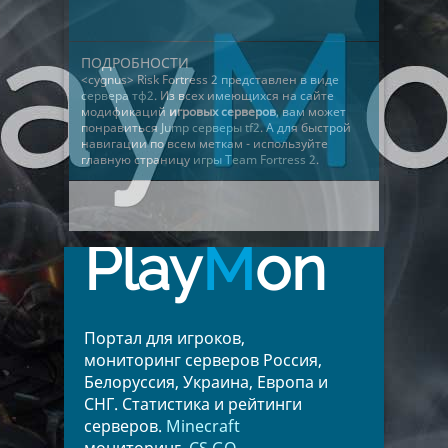
ПОДРОБНОСТИ
<cygnus> Risk Fortress 2 представлен в виде
сервера тф2
. Из всех имеющихся на сайте
модификаций
игровых серверов
, вам может
понравиться
Jump серверы tf2
. А для быстрой
навигации по всем меткам - используйте
главную страницу
игры Team Fortress 2
.
Play
M
on
Портал для игроков,
мониторинг серверов Россия,
Белоруссия, Украина, Европа и
СНГ. Статистика и рейтинги
серверов.
Minecraft