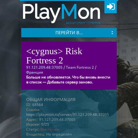
Play
M
on
МОНИТОРИНГ СЕРВЕРОВ
ПЕРЕЙТИ В...
<cygnus> Risk
Fortress 2
91.121.209.48:37005
/
Team Fortress 2
/
Франция
Больше не обновляется. Что бы вновь внести
в список — Добавьте сервер заново.
ОБЩАЯ ИНФОРМАЦИЯ
ID:
68564
Ссылка:
https://playmon.ru/server/91.121.209.48:37005
Адрес:
91.121.209.48:37005
Игроки:
0/25
Статус:
Выключен
Владелец:
Не определён