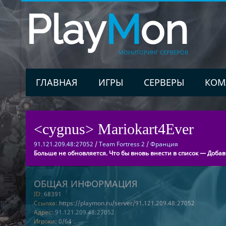
Play
M
on
МОНИТОРИНГ СЕРВЕРОВ
ГЛАВНАЯ
ИГРЫ
СЕРВЕРЫ
КОМ
<cygnus> Mariokart4Ever
91.121.209.48:27052
/
Team Fortress 2
/
Франция
Больше не обновляется. Что бы вновь внести в список — Добав
ОБЩАЯ ИНФОРМАЦИЯ
ID:
68391
Ссылка:
https://playmon.ru/server/91.121.209.48:27052
Адрес:
91.121.209.48:27052
Игроки:
0/64