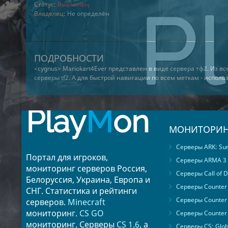
Статус:
Выключен
Владелец:
Не определён
ПОДРОБНОСТИ
<cygnus> Mariokart4Ever представлен в виде
сервера тф2
. Из в
серверы tf2
. А для быстрой навигации по всем меткам - испол
Play
M
on
МОНИТОРИН
Серверы ARK: Surv
Портал для игроков,
Серверы ARMA 3
мониторинг серверов Россия,
Серверы Call of D
Белоруссия, Украина, Европа и
Серверы Counter S
СНГ. Статистика и рейтинги
Серверы Counter 
серверов.
Minecraft
мониторинг.
CS GO
Серверы Counter 
мониторинг. Серверы
CS 1.6
, а
Серверы CS: Glob