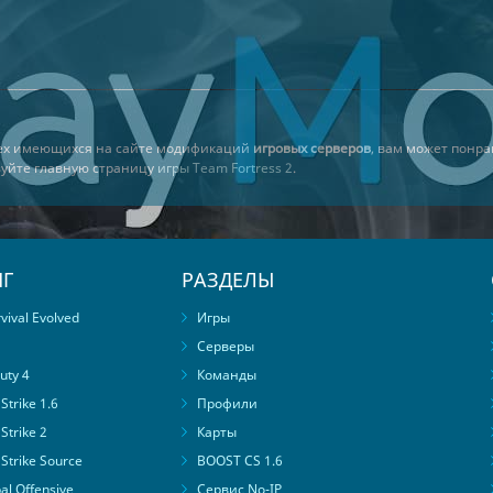
сех имеющихся на сайте модификаций
игровых серверов
, вам может понр
ьзуйте главную страницу
игры Team Fortress 2
.
Г
РАЗДЕЛЫ
ival Evolved
Игры
Серверы
uty 4
Команды
trike 1.6
Профили
Strike 2
Карты
Strike Source
BOOST CS 1.6
al Offensive
Сервис No-IP