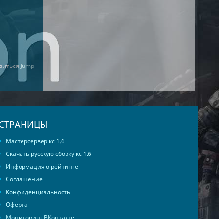
авиться
Jump
СТРАНИЦЫ
Мастерсервер кс 1.6
Скачать русскую сборку кс 1.6
Информация о рейтинге
Соглашение
Конфиденциальность
Оферта
Мониторинг ВКонтакте