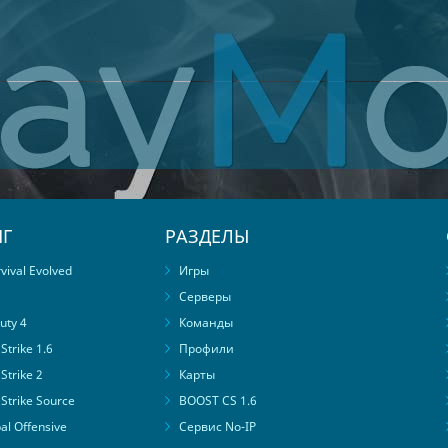
Г
РАЗДЕЛЫ
ival Evolved
Игры
Серверы
uty 4
Команды
trike 1.6
Профили
Strike 2
Карты
Strike Source
BOOST CS 1.6
al Offensive
Сервис No-IP