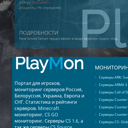
Статус:
Выключен
Владелец:
Не определён
ПОДРОБНОСТИ
New Gmod Server представлен в виде
сервера гаррис мод
.
Play
M
on
МОНИТОРИН
Серверы ARK: Surv
Портал для игроков,
Серверы ARMA 3
мониторинг серверов Россия,
Серверы Call of D
Белоруссия, Украина, Европа и
Серверы Counter S
СНГ. Статистика и рейтинги
Серверы Counter 
серверов.
Minecraft
мониторинг.
CS GO
Серверы Counter 
мониторинг. Серверы
CS 1.6
, а
Серверы CS: Glob
так же серверы
CS Source
.