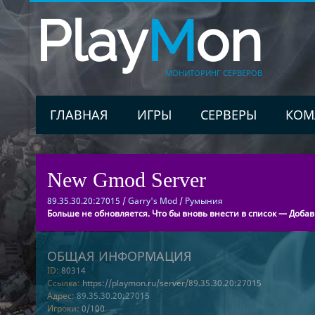
Play
M
on
МОНИТОРИНГ СЕРВЕРОВ
ГЛАВНАЯ
ИГРЫ
СЕРВЕРЫ
КОМ
New Gmod Server
89.35.30.20:27015
/
Garry's Mod
/
Румыния
Больше не обновляется. Что бы вновь внести в список — Добав
ОБЩАЯ ИНФОРМАЦИЯ
ID:
80314
Ссылка:
https://playmon.ru/server/89.35.30.20:27015
Адрес:
89.35.30.20:27015
Игроки:
0/100