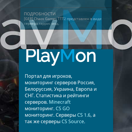
ПОДРОБНОСТИ
[GER] Chaos Games TTT2 представлен в виде
сервера гаррис мод
.
Play
M
on
Портал для игроков,
мониторинг серверов Россия,
Белоруссия, Украина, Европа и
СНГ. Статистика и рейтинги
серверов.
Minecraft
мониторинг.
CS GO
мониторинг. Серверы
CS 1.6
, а
так же серверы
CS Source
.