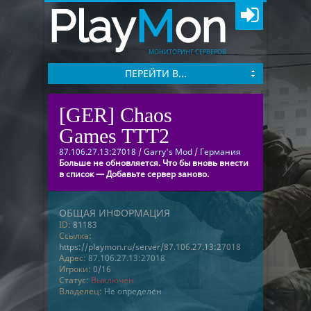
Play
M
on
МОНИТОРИНГ СЕРВЕРОВ
ПЕРЕЙТИ В...
[GER] Chaos
Games TTT2
87.106.27.13:27018
/
Garry's Mod
/
Германия
Больше не обновляется. Что бы вновь внести
в список — Добавьте сервер заново.
ОБЩАЯ ИНФОРМАЦИЯ
ID:
81183
Ссылка:
https://playmon.ru/server/87.106.27.13:27018
Адрес:
87.106.27.13:27018
Игроки:
0/16
Статус:
Выключен
Владелец:
Не определён