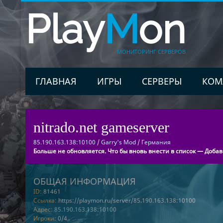
Play
M
on
МОНИТОРИНГ СЕРВЕРОВ
ГЛАВНАЯ
ИГРЫ
СЕРВЕРЫ
КОМ
nitrado.net gameserver
85.190.163.138:10100
/
Garry's Mod
/
Германия
Больше не обновляется. Что бы вновь внести в список — Добав
ОБЩАЯ ИНФОРМАЦИЯ
ID:
81461
Ссылка:
https://playmon.ru/server/85.190.163.138:10100
Адрес:
85.190.163.138:10100
Игроки:
0/4