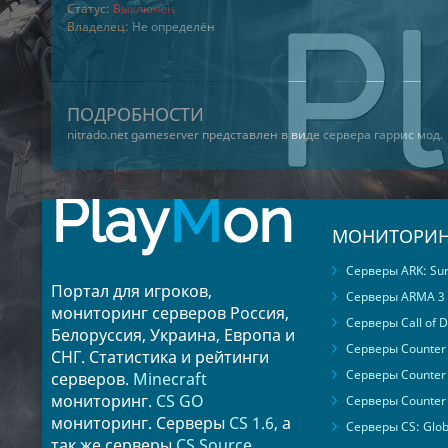
Статус:
Выключен
Владелец:
Не определён
ПОДРОБНОСТИ
nitrado.net gameserver представлен в виде
сервера гаррис мод
.
Play
M
on
МОНИТОРИН
Серверы ARK: Surv
Портал для игроков,
Серверы ARMA 3
мониторинг серверов Россия,
Серверы Call of D
Белоруссия, Украина, Европа и
Серверы Counter S
СНГ. Статистика и рейтинги
Серверы Counter 
серверов.
Minecraft
мониторинг.
CS GO
Серверы Counter 
мониторинг. Серверы
CS 1.6
, а
Серверы CS: Glob
так же серверы
CS Source
.