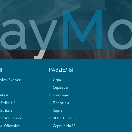
Г
РАЗДЕЛЫ
ival Evolved
Игры
Серверы
uty 4
Команды
trike 1.6
Профили
Strike 2
Карты
Strike Source
BOOST CS 1.6
al Offensive
Сервис No-IP