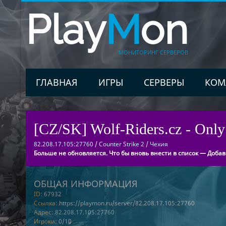
Play
M
on
МОНИТОРИНГ СЕРВЕРОВ
ГЛАВНАЯ
ИГРЫ
СЕРВЕРЫ
КОМ
[CZ/SK] Wolf-Riders.cz - Only 
82.208.17.105:27760
/
Counter Strike 2
/
Чехия
Больше не обновляется. Что бы вновь внести в список — Добав
ОБЩАЯ ИНФОРМАЦИЯ
ID:
67932
Ссылка:
https://playmon.ru/server/82.208.17.105:27760
Адрес:
82.208.17.105:27760
Игроки:
0/10