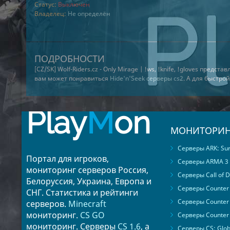
Статус:
Выключен
Владелец:
Не определён
ПОДРОБНОСТИ
[CZ/SK] Wolf-Riders.cz - Only Mirage | !ws, !knife, !gloves предста
вам может понравиться
Hide'n'Seek серверы cs2
. А для быстро
Play
M
on
МОНИТОРИН
Серверы ARK: Surv
Портал для игроков,
Серверы ARMA 3
мониторинг серверов Россия,
Серверы Call of D
Белоруссия, Украина, Европа и
Серверы Counter S
СНГ. Статистика и рейтинги
Серверы Counter 
серверов.
Minecraft
мониторинг.
CS GO
Серверы Counter 
мониторинг. Серверы
CS 1.6
, а
Серверы CS: Glob