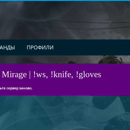
АНДЫ
ПРОФИЛИ
Mirage | !ws, !knife, !gloves
ьте сервер заново.