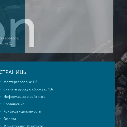
х серверов
,
trike 2
.
СТРАНИЦЫ
Мастерсервер кс 1.6
Скачать русскую сборку кс 1.6
Информация о рейтинге
Соглашение
Конфиденциальность
Оферта
Мониторинг ВКонтакте