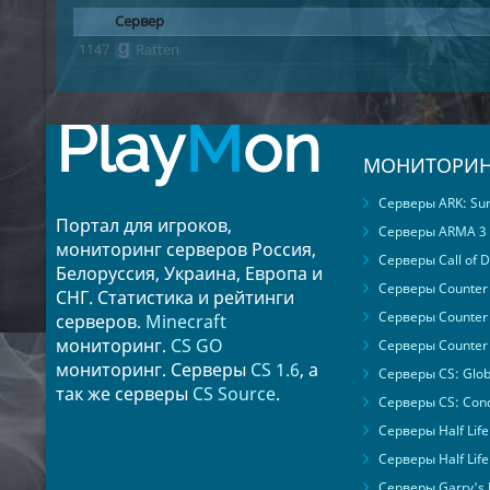
Сервер
1147
Ratten
Play
M
on
МОНИТОРИН
Серверы ARK: Surv
Портал для игроков,
Серверы ARMA 3
мониторинг серверов Россия,
Серверы Call of D
Белоруссия, Украина, Европа и
Серверы Counter S
СНГ. Статистика и рейтинги
Серверы Counter 
серверов.
Minecraft
мониторинг.
CS GO
Серверы Counter 
мониторинг. Серверы
CS 1.6
, а
Серверы CS: Glob
так же серверы
CS Source
.
Серверы CS: Cond
Серверы Half Life
Серверы Half Life
Серверы Garry's