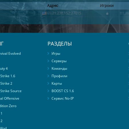
Адрес
Игроки
65.21.238.152:27015
ttt_m
Г
РАЗДЕЛЫ
ival Evolved
Игры
Серверы
uty 4
Команды
trike 1.6
Профили
Strike 2
Карты
Strike Source
BOOST CS 1.6
al Offensive
Сервис No-IP
ition Zero
 1
 2
 Mod