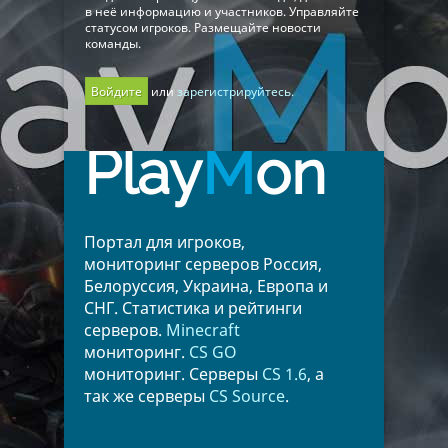
в неё информацию и участников. Управляйте
статусом игроков. Размещайте новости
команды.
Войдите
или
зарегистрируйтесь.
Play
M
on
Портал для игроков,
мониторинг серверов Россия,
Белоруссия, Украина, Европа и
СНГ. Статистика и рейтинги
серверов.
Minecraft
мониторинг.
CS GO
мониторинг. Серверы
CS 1.6
, а
так же серверы
CS Source
.