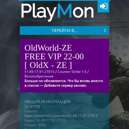
Play
M
on
МОНИТОРИНГ СЕРВЕРОВ
ПЕРЕЙТИ В...
OldWorld-ZE
FREE VIP 22-00
[ OldX - ZE ]
51.89.17.91:27015
/
Counter Strike 1.6
/
Великобритания
Больше не обновляется. Что бы вновь внести
в список — Добавьте сервер заново.
ОБЩАЯ ИНФОРМАЦИЯ
ID:
67702
Ссылка:
https://playmon.ru/server/51.89.17.91:27015
Адрес:
51.89.17.91:27015
Игроки:
0/32