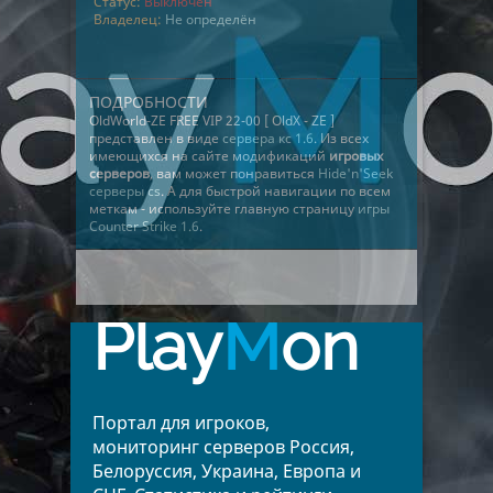
Статус:
Выключен
Владелец:
Не определён
ПОДРОБНОСТИ
OldWorld-ZE FREE VIP 22-00 [ OldX - ZE ]
представлен в виде
сервера кс 1.6
. Из всех
имеющихся на сайте модификаций
игровых
серверов
, вам может понравиться
Hide'n'Seek
серверы cs
. А для быстрой навигации по всем
меткам - используйте главную страницу
игры
Counter Strike 1.6
.
Play
M
on
Портал для игроков,
мониторинг серверов Россия,
Белоруссия, Украина, Европа и