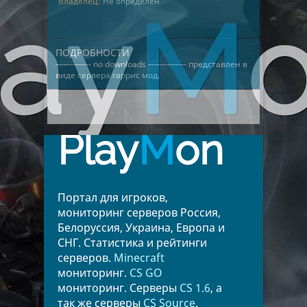
Владелец:
Не определён
ПОДРОБНОСТИ
------------- no downloads -------------- представлен в
виде
сервера гаррис мод
.
Play
M
on
Портал для игроков,
мониторинг серверов Россия,
Белоруссия, Украина, Европа и
СНГ. Статистика и рейтинги
серверов.
Minecraft
мониторинг.
CS GO
мониторинг. Серверы
CS 1.6
, а
так же серверы
CS Source
.