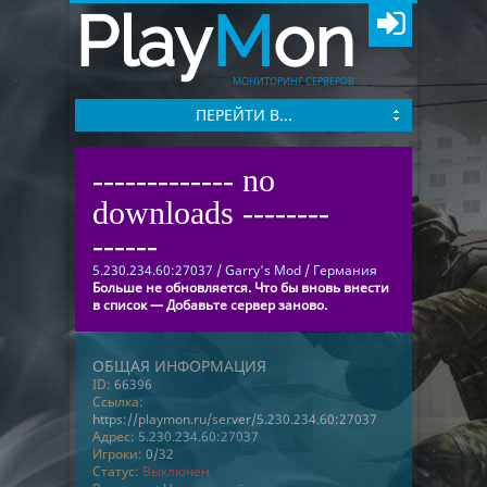
Play
M
on
МОНИТОРИНГ СЕРВЕРОВ
ПЕРЕЙТИ В...
------------- no
downloads --------
------
5.230.234.60:27037
/
Garry's Mod
/
Германия
Больше не обновляется. Что бы вновь внести
в список — Добавьте сервер заново.
ОБЩАЯ ИНФОРМАЦИЯ
ID:
66396
Ссылка:
https://playmon.ru/server/5.230.234.60:27037
Адрес:
5.230.234.60:27037
Игроки:
0/32
Статус:
Выключен