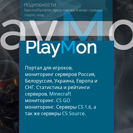
ПОДРОБНОСТИ
SpectralSystems представлен в виде
сервера
гаррис мод
.
Play
M
on
Портал для игроков,
мониторинг серверов Россия,
Белоруссия, Украина, Европа и
СНГ. Статистика и рейтинги
серверов.
Minecraft
мониторинг.
CS GO
мониторинг. Серверы
CS 1.6
, а
так же серверы
CS Source
.