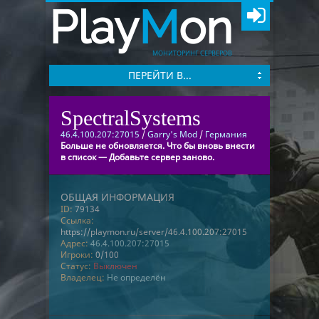
Play
M
on
МОНИТОРИНГ СЕРВЕРОВ
ПЕРЕЙТИ В...
SpectralSystems
46.4.100.207:27015
/
Garry's Mod
/
Германия
Больше не обновляется. Что бы вновь внести
в список — Добавьте сервер заново.
ОБЩАЯ ИНФОРМАЦИЯ
ID:
79134
Ссылка:
https://playmon.ru/server/46.4.100.207:27015
Адрес:
46.4.100.207:27015
Игроки:
0/100
Статус:
Выключен
Владелец:
Не определён