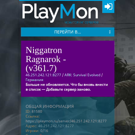
Play
M
on
МОНИТОРИНГ СЕРВЕРОВ
ПЕРЕЙТИ В...
Niggatron
Ragnarok -
(v361.7)
46.251.242.121:8277
/
ARK: Survival Evolved
/
Германия
Больше не обновляется. Что бы вновь внести
в список — Добавьте сервер заново.
ОБЩАЯ ИНФОРМАЦИЯ
ID:
81580
Ссылка:
https://playmon.ru/server/46.251.242.121:8277
Адрес:
46.251.242.121:8277
Игроки:
0/16