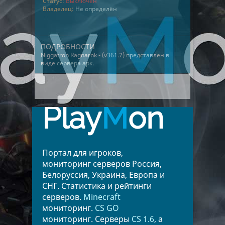
Статус:
Выключен
Владелец:
Не определён
ПОДРОБНОСТИ
Niggatron Ragnarok - (v361.7) представлен в
виде
сервера арк
.
Play
M
on
Портал для игроков,
мониторинг серверов Россия,
Белоруссия, Украина, Европа и
СНГ. Статистика и рейтинги
серверов.
Minecraft
мониторинг.
CS GO
мониторинг. Серверы
CS 1.6
, а