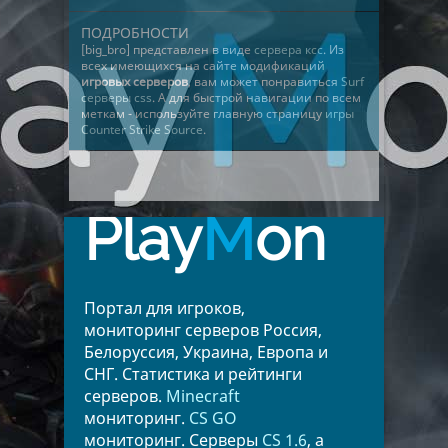
ПОДРОБНОСТИ
[big_bro] представлен в виде
сервера ксс
. Из
всех имеющихся на сайте модификаций
игровых серверов
, вам может понравиться
Surf
серверы css
. А для быстрой навигации по всем
меткам - используйте главную страницу
игры
Counter Strike Source
.
Play
M
on
Портал для игроков,
мониторинг серверов Россия,
Белоруссия, Украина, Европа и
СНГ. Статистика и рейтинги
серверов.
Minecraft
мониторинг.
CS GO
мониторинг. Серверы
CS 1.6
, а