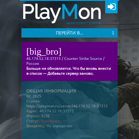
Play
M
on
МОНИТОРИНГ СЕРВЕРОВ
ПЕРЕЙТИ В...
[big_bro]
46.174.52.18:37315
/
Counter Strike Source
/
Россия
Больше не обновляется. Что бы вновь внести
в список — Добавьте сервер заново.
ОБЩАЯ ИНФОРМАЦИЯ
ID:
2825
Ссылка:
https://playmon.ru/server/46.174.52.18:37315
Адрес:
46.174.52.18:37315
Игроки:
0/20
Статус:
Выключен
Владелец:
Не определён