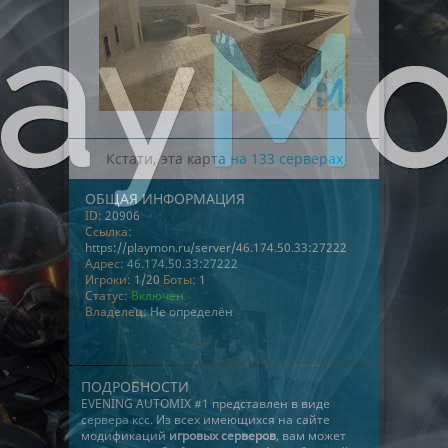
Кстати, эта карта
на 133 серверах
ОБЩАЯ ИНФОРМАЦИЯ
ID:
20906
Ссылка:
https://playmon.ru/server/46.174.50.33:27222
Адрес:
46.174.50.33:27222
Игроки:
1/20
Боты:
1
Статус:
Включен
Владелец:
Не определён
ПОДРОБНОСТИ
EVENING AUTOMIX #1 представлен в виде
сервера ксс
. Из всех имеющихся на сайте
модификаций
игровых серверов
, вам может