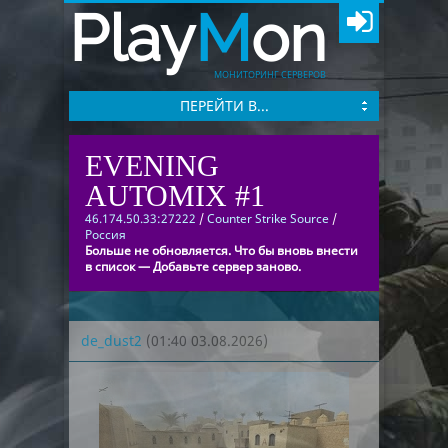
Play
M
on
МОНИТОРИНГ СЕРВЕРОВ
ПЕРЕЙТИ В...
EVENING
AUTOMIX #1
46.174.50.33:27222
/
Counter Strike Source
/
Россия
Больше не обновляется. Что бы вновь внести
в список — Добавьте сервер заново.
de_dust2
(01:40 03.08.2026)