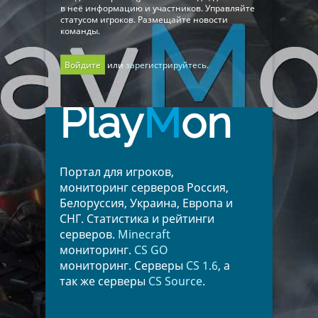
в неё информацию и участников. Управляйте
статусом игроков. Размещайте новости
команды.
Войдите
или
зарегистрируйтесь.
Play
M
on
Портал для игроков,
мониторинг серверов Россия,
Белоруссия, Украина, Европа и
СНГ. Статистика и рейтинги
серверов.
Minecraft
мониторинг.
CS GO
мониторинг. Серверы
CS 1.6
, а
так же серверы
CS Source
.