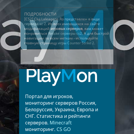
ПОДРОБНОСТИ
[CS2] Cluj.Laleagane.Ro представлен в виде
сервера кс 2
. Из всех имеющихся на сайте
модификаций
игровых серверов
, вам может
понравиться
Retake серверы cs2
. А для быстрой
навигации по всем меткам - используйте
главную страницу
игры Counter Strike 2
.
Play
M
on
Портал для игроков,
мониторинг серверов Россия,
Белоруссия, Украина, Европа и
СНГ. Статистика и рейтинги
серверов.
Minecraft
мониторинг.
CS GO