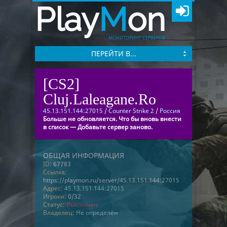
Play
M
on
МОНИТОРИНГ СЕРВЕРОВ
ПЕРЕЙТИ В...
[CS2]
Cluj.Laleagane.Ro
45.13.151.144:27015
/
Counter Strike 2
/
Россия
Больше не обновляется. Что бы вновь внести
в список — Добавьте сервер заново.
ОБЩАЯ ИНФОРМАЦИЯ
ID:
67783
Ссылка:
https://playmon.ru/server/45.13.151.144:27015
Адрес:
45.13.151.144:27015
Игроки:
0/32
Статус:
Выключен
Владелец:
Не определён