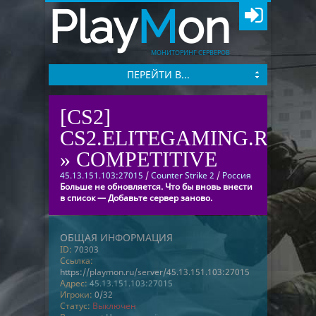
Play
M
on
МОНИТОРИНГ СЕРВЕРОВ
ПЕРЕЙТИ В...
[CS2]
CS2.ELITEGAMING.RO
» COMPETITIVE
45.13.151.103:27015
/
Counter Strike 2
/
Россия
Больше не обновляется. Что бы вновь внести
в список — Добавьте сервер заново.
ОБЩАЯ ИНФОРМАЦИЯ
ID:
70303
Ссылка:
https://playmon.ru/server/45.13.151.103:27015
Адрес:
45.13.151.103:27015
Игроки:
0/32
Статус:
Выключен