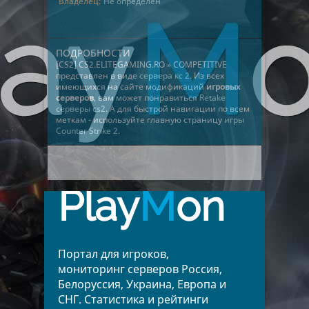
Владелец:
Не определён
ПОДРОБНОСТИ
[CS2] CS2.ELITEGAMING.RO » COMPETITIVE
представлен в виде
сервера кс 2
. Из всех
имеющихся на сайте модификаций
игровых
серверов
, вам может понравиться
Retake
серверы cs2
. А для быстрой навигации по всем
меткам - используйте главную страницу
игры
Counter Strike 2
.
Play
M
on
Портал для игроков,
мониторинг серверов Россия,
Белоруссия, Украина, Европа и
СНГ. Статистика и рейтинги