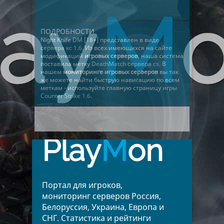
ПОДРОБНОСТИ
Night Knife DM [18+] представлен в виде
сервера кс 1.6
. Из всех имеющихся на сайте
модификаций
игровых серверов
, наша система
поставила метку
DeathMatch сервера cs
. В
нашем
мониторинге игровых серверов
вы так
же можете найти быструю навигацию по всем
меткам - используйте главную страницу
игры
Counter Strike 1.6
.
Play
M
on
Портал для игроков,
мониторинг серверов Россия,
Белоруссия, Украина, Европа и
СНГ. Статистика и рейтинги