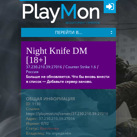
Play
M
on
МОНИТОРИНГ СЕРВЕРОВ
ПЕРЕЙТИ В...
Night Knife DM
[18+]
37.230.210.39:27016
/
Counter Strike 1.6
/
Россия
Больше не обновляется. Что бы вновь внести
в список — Добавьте сервер заново.
ОБЩАЯ ИНФОРМАЦИЯ
ID:
1130
Ссылка:
https://playmon.ru/server/37.230.210.39:27016
Адрес:
37.230.210.39:27016
Игроки:
0/32
Статус:
Выключен
Владелец:
Не определён