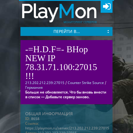
Play
M
on
МОНИТОРИНГ СЕРВЕРОВ
ПЕРЕЙТИ В...
-=H.D.F=- BHop
NEW IP
78.31.71.100:27015
!!!
213.202.212.239:27015
/
Counter Strike Source
/
Германия
Больше не обновляется. Что бы вновь внести
в список — Добавьте сервер заново.
ОБЩАЯ ИНФОРМАЦИЯ
ID:
8658
Ссылка:
https://playmon.ru/server/213.202.212.239:27015
Адрес:
213.202.212.239:27015