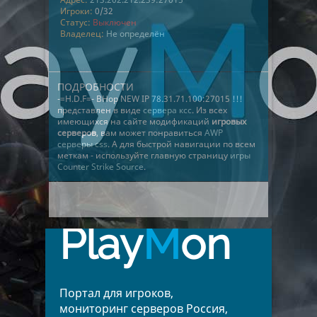
Игроки:
0/32
Статус:
Выключен
Владелец:
Не определён
ПОДРОБНОСТИ
-=H.D.F=- BHop NEW IP 78.31.71.100:27015 !!!
представлен в виде
сервера ксс
. Из всех
имеющихся на сайте модификаций
игровых
серверов
, вам может понравиться
AWP
серверы css
. А для быстрой навигации по всем
меткам - используйте главную страницу
игры
Counter Strike Source
.
Play
M
on
Портал для игроков,
мониторинг серверов Россия,