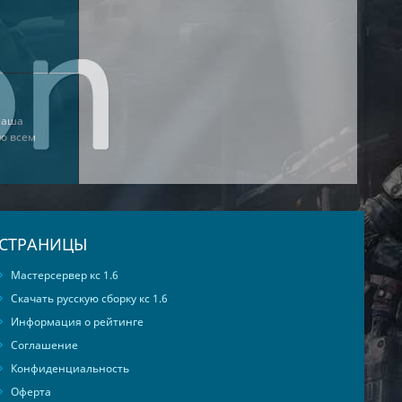
наша
о всем
СТРАНИЦЫ
Мастерсервер кс 1.6
Скачать русскую сборку кс 1.6
Информация о рейтинге
Соглашение
Конфиденциальность
Оферта