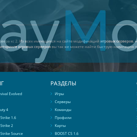
рвера кс 2
. Из всех имеющихся на сайте модификаций
игровых серверов
, 
иторинге игровых серверов
вы так же можете найти быструю навигацию п
Г
РАЗДЕЛЫ
ival Evolved
Игры
Серверы
uty 4
Команды
trike 1.6
Профили
Strike 2
Карты
Strike Source
BOOST CS 1.6