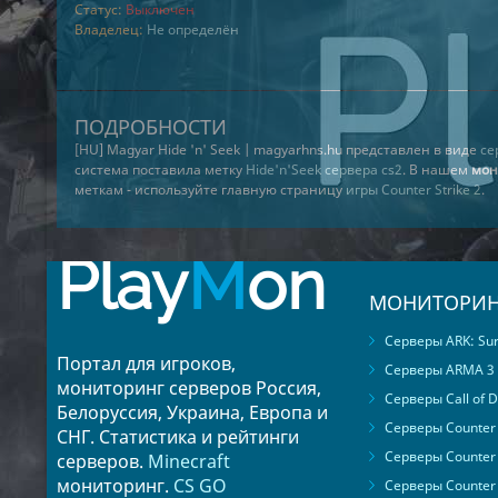
Статус:
Выключен
Владелец:
Не определён
ПОДРОБНОСТИ
[HU] Magyar Hide 'n' Seek | magyarhns.hu представлен в виде
се
система поставила метку
Hide'n'Seek сервера cs2
. В нашем
мон
меткам - используйте главную страницу
игры Counter Strike 2
.
Play
M
on
МОНИТОРИН
Серверы ARK: Surv
Портал для игроков,
Серверы ARMA 3
мониторинг серверов Россия,
Серверы Call of D
Белоруссия, Украина, Европа и
Серверы Counter S
СНГ. Статистика и рейтинги
Серверы Counter 
серверов.
Minecraft
мониторинг.
CS GO
Серверы Counter 