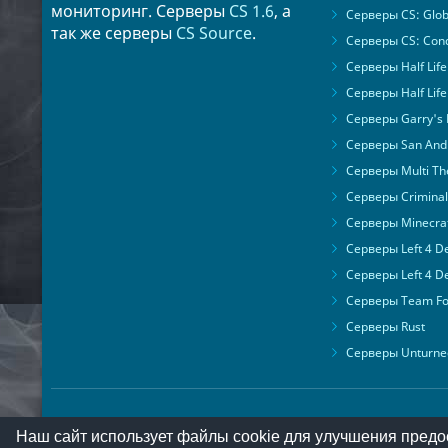
мониторинг. Серверы
CS 1.6
, а
Серверы CS: Glob
так же серверы
CS Source
.
Серверы CS: Cond
Серверы Half Life
Серверы Half Life
Серверы Garry's
Серверы San Andr
Серверы Multi The
Серверы Criminal 
Серверы Minecra
Серверы Left 4 D
Серверы Left 4 D
Серверы Team For
Серверы Rust
Серверы Unturne
Наш сайт использует файлы cookie для улучшения предо