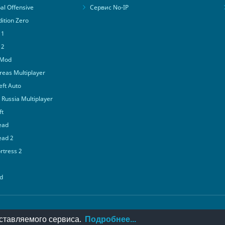
al Offensive
Сервис No-IP
ition Zero
 1
 2
 Mod
eas Multiplayer
ft Auto
Russia Multiplayer
ft
ead
ead 2
tress 2
d
© 2016-2026
PlayMon
::
Мы ВКонтакте
ставляемого сервиса.
Подробнее...