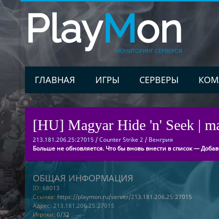
Play
M
on
МОНИТОРИНГ СЕРВЕРОВ
ГЛАВНАЯ
ИГРЫ
СЕРВЕРЫ
КОМ
[HU] Magyar Hide 'n' Seek | m
213.181.206.25:27015
/
Counter Strike 2
/
Венгрия
Больше не обновляется. Что бы вновь внести в список — Добав
ОБЩАЯ ИНФОРМАЦИЯ
ID:
68013
Ссылка:
https://playmon.ru/server/213.181.206.25:27015
Адрес:
213.181.206.25:27015
Игроки:
0/32