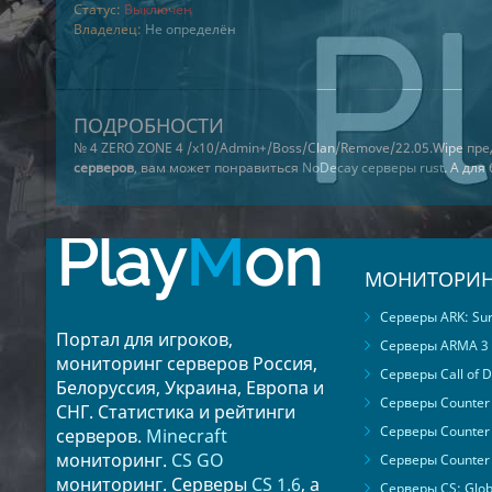
Статус:
Выключен
Владелец:
Не определён
ПОДРОБНОСТИ
№ 4 ZERO ZONE 4 /x10/Admin+/Boss/Clan/Remove/22.05.Wipe пр
серверов
, вам может понравиться
NoDecay серверы rust
. А дл
Play
M
on
МОНИТОРИН
Серверы ARK: Surv
Портал для игроков,
Серверы ARMA 3
мониторинг серверов Россия,
Серверы Call of D
Белоруссия, Украина, Европа и
Серверы Counter S
СНГ. Статистика и рейтинги
Серверы Counter 
серверов.
Minecraft
мониторинг.
CS GO
Серверы Counter 
мониторинг. Серверы
CS 1.6
, а
Серверы CS: Glob