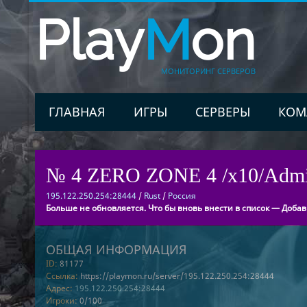
Play
M
on
МОНИТОРИНГ СЕРВЕРОВ
ГЛАВНАЯ
ИГРЫ
СЕРВЕРЫ
КОМ
№ 4 ZERO ZONE 4 /x10/Admin
195.122.250.254:28444
/
Rust
/
Россия
Больше не обновляется. Что бы вновь внести в список — Добав
ОБЩАЯ ИНФОРМАЦИЯ
ID:
81177
Ссылка:
https://playmon.ru/server/195.122.250.254:28444
Адрес:
195.122.250.254:28444
Игроки:
0/100