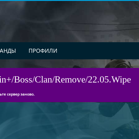
АНДЫ
ПРОФИЛИ
+/Boss/Clan/Remove/22.05.Wipe
ьте сервер заново.