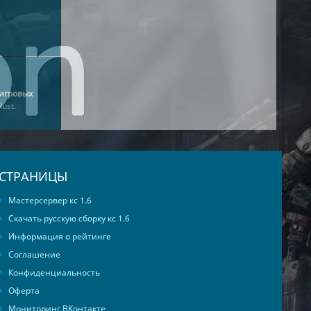
игровых
Rust
.
СТРАНИЦЫ
Мастерсервер кс 1.6
Скачать русскую сборку кс 1.6
Информация о рейтинге
Соглашение
Конфиденциальность
Оферта
Мониторинг ВКонтакте