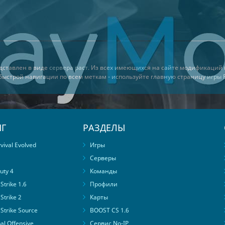
едставлен в виде
сервера раст
. Из всех имеющихся на сайте модификаций
я быстрой навигации по всем меткам - используйте главную страницу
игры 
Г
РАЗДЕЛЫ
ival Evolved
Игры
Серверы
uty 4
Команды
trike 1.6
Профили
Strike 2
Карты
Strike Source
BOOST CS 1.6
al Offensive
Сервис No-IP