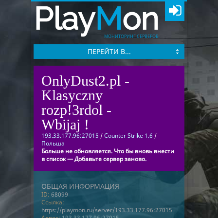
Play
M
on
МОНИТОРИНГ СЕРВЕРОВ
ПЕРЕЙТИ В...
OnlyDust2.pl -
Klasyczny
rozp!3rdol -
Wbijaj !
193.33.177.96:27015
/
Counter Strike 1.6
/
Польша
Больше не обновляется. Что бы вновь внести
в список — Добавьте сервер заново.
ОБЩАЯ ИНФОРМАЦИЯ
ID:
68099
Ссылка:
https://playmon.ru/server/193.33.177.96:27015
Адрес:
193.33.177.96:27015