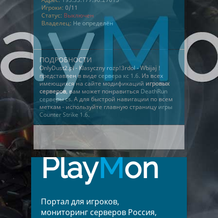
Игроки:
0/11
Статус:
Выключен
Владелец:
Не определён
ПОДРОБНОСТИ
OnlyDust2.pl - Klasyczny rozp!3rdol - Wbijaj !
представлен в виде
сервера кс 1.6
. Из всех
имеющихся на сайте модификаций
игровых
серверов
, вам может понравиться
DeathRun
серверы cs
. А для быстрой навигации по всем
меткам - используйте главную страницу
игры
Counter Strike 1.6
.
Play
M
on
Портал для игроков,
мониторинг серверов Россия,