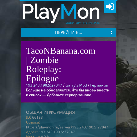
Play
M
on
МОНИТОРИНГ СЕРВЕРОВ
ПЕРЕЙТИ В...
TacoNBanana.com
| Zombie
Roleplay:
Epilogue
193.243.190.5:27047
/
Garry's Mod
/
Германия
Больше не обновляется. Что бы вновь внести
в список — Добавьте сервер заново.
ОБЩАЯ ИНФОРМАЦИЯ
ID:
66198
Ссылка:
https://playmon.ru/server/193.243.190.5:27047
Адрес:
193.243.190.5:27047
Игроки:
0/48