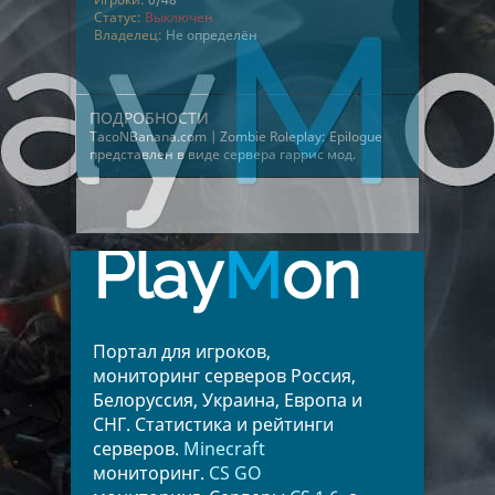
Статус:
Выключен
Владелец:
Не определён
ПОДРОБНОСТИ
TacoNBanana.com | Zombie Roleplay: Epilogue
представлен в виде
сервера гаррис мод
.
Play
M
on
Портал для игроков,
мониторинг серверов Россия,
Белоруссия, Украина, Европа и
СНГ. Статистика и рейтинги
серверов.
Minecraft
мониторинг.
CS GO