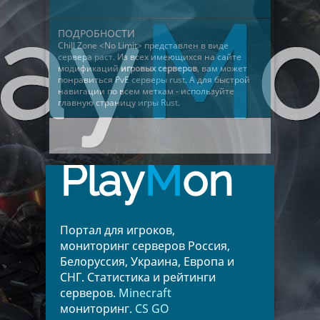
ПОДРОБНОСТИ
Chill Zone <No Limit> представлен в виде
сервера раст
. Из всех имеющихся на сайте
модификаций
игровых серверов
, вам может
понравиться
PvE серверы rust
. А для быстрой
навигации по всем меткам - используйте
главную страницу
игры Rust
.
Play
M
on
Портал для игроков,
мониторинг серверов Россия,
Белоруссия, Украина, Европа и
СНГ. Статистика и рейтинги
серверов.
Minecraft
мониторинг.
CS GO