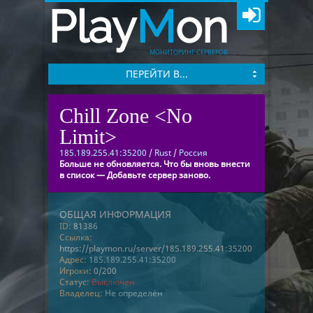
Play
M
on
МОНИТОРИНГ СЕРВЕРОВ
ПЕРЕЙТИ В...
Chill Zone <No
Limit>
185.189.255.41:35200
/
Rust
/
Россия
Больше не обновляется. Что бы вновь внести
в список — Добавьте сервер заново.
ОБЩАЯ ИНФОРМАЦИЯ
ID:
81386
Ссылка:
https://playmon.ru/server/185.189.255.41:35200
Адрес:
185.189.255.41:35200
Игроки:
0/200
Статус:
Выключен
Владелец:
Не определён