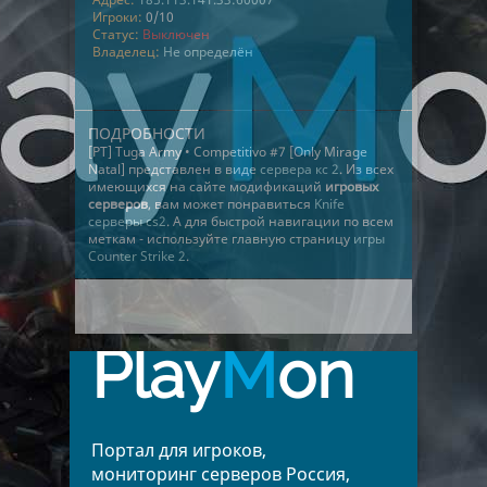
Игроки:
0/10
Статус:
Выключен
Владелец:
Не определён
ПОДРОБНОСТИ
[PT] Tuga Army • Competitivo #7 [Only Mirage
Natal] представлен в виде
сервера кс 2
. Из всех
имеющихся на сайте модификаций
игровых
серверов
, вам может понравиться
Knife
серверы cs2
. А для быстрой навигации по всем
меткам - используйте главную страницу
игры
Counter Strike 2
.
Play
M
on
Портал для игроков,
мониторинг серверов Россия,