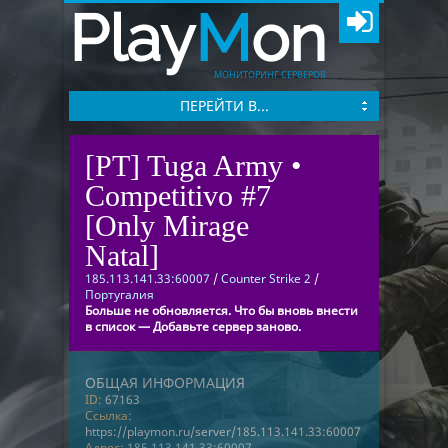
Play
M
on
МОНИТОРИНГ СЕРВЕРОВ
ПЕРЕЙТИ В...
[PT] Tuga Army •
Competitivo #7
[Only Mirage
Natal]
185.113.141.33:60007
/
Counter Strike 2
/
Португалия
Больше не обновляется. Что бы вновь внести
в список — Добавьте сервер заново.
ОБЩАЯ ИНФОРМАЦИЯ
ID:
67163
Ссылка:
https://playmon.ru/server/185.113.141.33:60007
Адрес:
185.113.141.33:60007