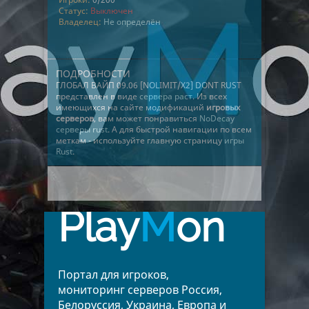
Статус:
Выключен
Владелец:
Не определён
ПОДРОБНОСТИ
ГЛОБАЛ ВАЙП 09.06 [NOLIMIT/X2] DONT RUST
представлен в виде
сервера раст
. Из всех
имеющихся на сайте модификаций
игровых
серверов
, вам может понравиться
NoDecay
серверы rust
. А для быстрой навигации по всем
меткам - используйте главную страницу
игры
Rust
.
Play
M
on
Портал для игроков,
мониторинг серверов Россия,
Белоруссия, Украина, Европа и