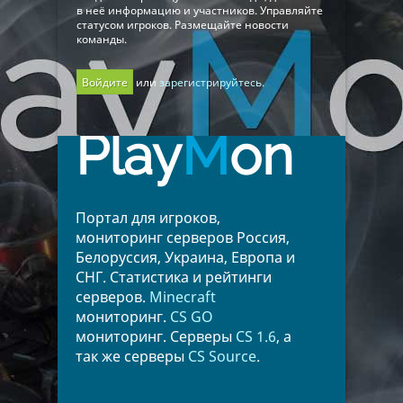
в неё информацию и участников. Управляйте
статусом игроков. Размещайте новости
команды.
Войдите
или
зарегистрируйтесь.
Play
M
on
Портал для игроков,
мониторинг серверов Россия,
Белоруссия, Украина, Европа и
СНГ. Статистика и рейтинги
серверов.
Minecraft
мониторинг.
CS GO
мониторинг. Серверы
CS 1.6
, а
так же серверы
CS Source
.