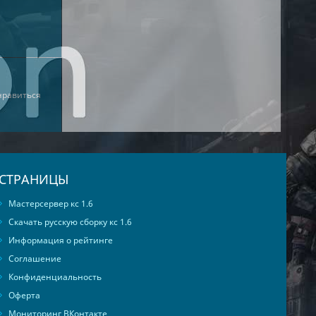
нравиться
СТРАНИЦЫ
Мастерсервер кс 1.6
Скачать русскую сборку кс 1.6
Информация о рейтинге
Соглашение
Конфиденциальность
Оферта
Мониторинг ВКонтакте