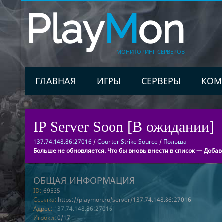
Play
M
on
МОНИТОРИНГ СЕРВЕРОВ
ГЛАВНАЯ
ИГРЫ
СЕРВЕРЫ
КОМ
IP Server Soon [В ожидании]
137.74.148.86:27016
/
Counter Strike Source
/
Польша
Больше не обновляется. Что бы вновь внести в список — Добав
ОБЩАЯ ИНФОРМАЦИЯ
ID:
69535
Ссылка:
https://playmon.ru/server/137.74.148.86:27016
Адрес:
137.74.148.86:27016
Игроки:
0/17