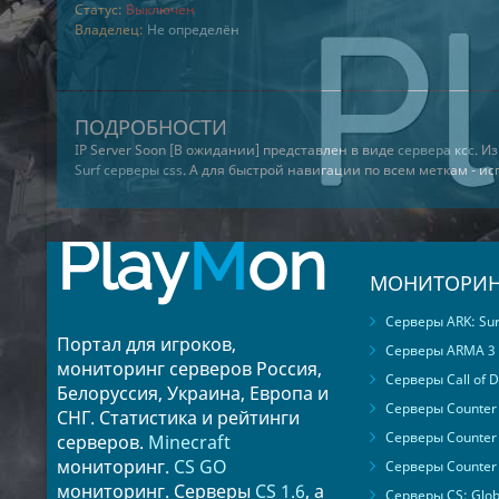
Статус:
Выключен
Владелец:
Не определён
ПОДРОБНОСТИ
IP Server Soon [В ожидании] представлен в виде
сервера ксс
. И
Surf серверы css
. А для быстрой навигации по всем меткам - и
Play
M
on
МОНИТОРИН
Серверы ARK: Surv
Портал для игроков,
Серверы ARMA 3
мониторинг серверов Россия,
Серверы Call of D
Белоруссия, Украина, Европа и
Серверы Counter S
СНГ. Статистика и рейтинги
Серверы Counter 
серверов.
Minecraft
мониторинг.
CS GO
Серверы Counter 
мониторинг. Серверы
CS 1.6
, а
Серверы CS: Glob