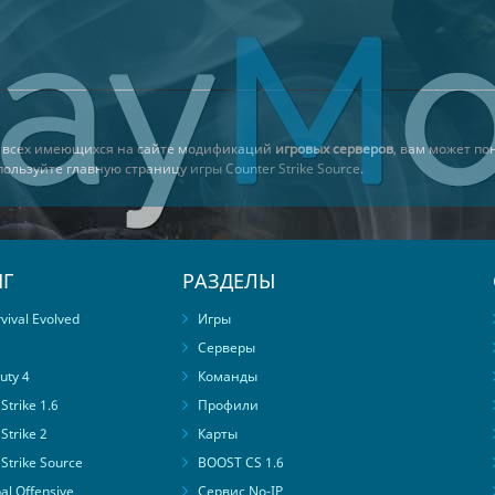
з всех имеющихся на сайте модификаций
игровых серверов
, вам может по
спользуйте главную страницу
игры Counter Strike Source
.
Г
РАЗДЕЛЫ
ival Evolved
Игры
Серверы
uty 4
Команды
trike 1.6
Профили
Strike 2
Карты
Strike Source
BOOST CS 1.6
al Offensive
Сервис No-IP