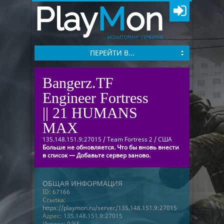
Play
M
on
МОНИТОРИНГ СЕРВЕРОВ
ПЕРЕЙТИ В...
Bangerz.TF
Engineer Fortress
|| 21 HUMANS
MAX
135.148.151.9:27015
/
Team Fortress 2
/
США
Больше не обновляется. Что бы вновь внести
в список — Добавьте сервер заново.
ОБЩАЯ ИНФОРМАЦИЯ
ID:
67166
Ссылка:
https://playmon.ru/server/135.148.151.9:27015
Адрес:
135.148.151.9:27015
Игроки:
0/65