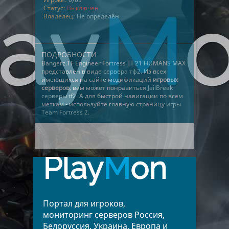
Статус:
Выключен
Владелец:
Не определён
ПОДРОБНОСТИ
Bangerz.TF Engineer Fortress || 21 HUMANS MAX
представлен в виде
сервера тф2
. Из всех
имеющихся на сайте модификаций
игровых
серверов
, вам может понравиться
JailBreak
серверы tf2
. А для быстрой навигации по всем
меткам - используйте главную страницу
игры
Team Fortress 2
.
Play
M
on
Портал для игроков,
мониторинг серверов Россия,
Белоруссия, Украина, Европа и