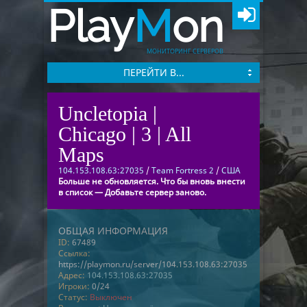
Play
M
on
МОНИТОРИНГ СЕРВЕРОВ
ПЕРЕЙТИ В...
Uncletopia |
Chicago | 3 | All
Maps
104.153.108.63:27035
/
Team Fortress 2
/
США
Больше не обновляется. Что бы вновь внести
в список — Добавьте сервер заново.
ОБЩАЯ ИНФОРМАЦИЯ
ID:
67489
Ссылка:
https://playmon.ru/server/104.153.108.63:27035
Адрес:
104.153.108.63:27035
Игроки:
0/24
Статус:
Выключен