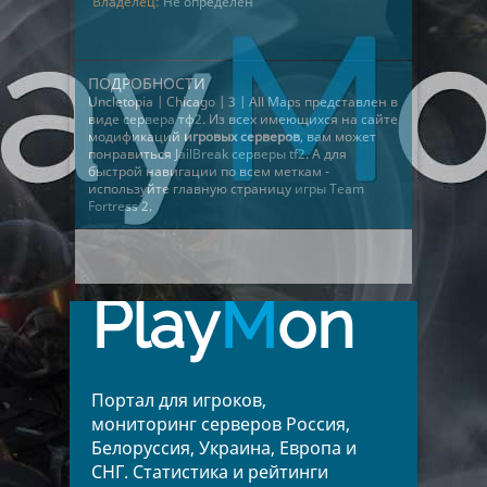
Владелец:
Не определён
ПОДРОБНОСТИ
Uncletopia | Chicago | 3 | All Maps представлен в
виде
сервера тф2
. Из всех имеющихся на сайте
модификаций
игровых серверов
, вам может
понравиться
JailBreak серверы tf2
. А для
быстрой навигации по всем меткам -
используйте главную страницу
игры Team
Fortress 2
.
Play
M
on
Портал для игроков,
мониторинг серверов Россия,
Белоруссия, Украина, Европа и
СНГ. Статистика и рейтинги