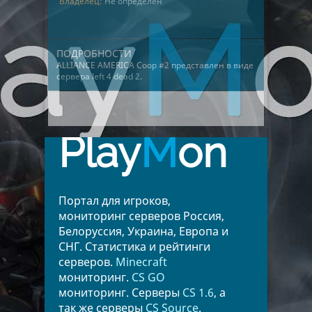
Владелец:
Не определён
ПОДРОБНОСТИ
ALLIANCE AMERICA Coop #2 представлен в виде
сервера left 4 dead 2
.
Play
M
on
Портал для игроков,
мониторинг серверов Россия,
Белоруссия, Украина, Европа и
СНГ. Статистика и рейтинги
серверов.
Minecraft
мониторинг.
CS GO
мониторинг. Серверы
CS 1.6
, а
так же серверы
CS Source
.