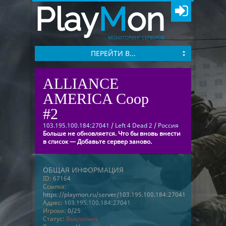
Play
M
on
МОНИТОРИНГ СЕРВЕРОВ
ПЕРЕЙТИ В...
ALLIANCE
AMERICA Coop
#2
103.195.100.184:27041
/
Left 4 Dead 2
/
Россия
Больше не обновляется. Что бы вновь внести
в список — Добавьте сервер заново.
ОБЩАЯ ИНФОРМАЦИЯ
ID:
67164
Ссылка:
https://playmon.ru/server/103.195.100.184:27041
Адрес:
103.195.100.184:27041
Игроки:
0/25
Статус:
Выключен