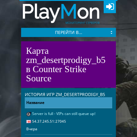
Play
M
on
МОНИТОРИНГ СЕРВЕРОВ
ПЕРЕЙТИ В...
Карта
zm_desertprodigy_b5
в Counter Strike
Source
ИСТОРИЯ ИГР ZM_DESERTPRODIGY_B5
Название
Адрес
Дата
Server is full - VIPs can still queue up!
Вчера
54.37.245.51
54.37.245.51:27045
Вчера