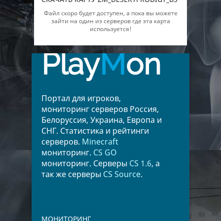
Файл скоро будет доступен, а пока вы можете
зайти на один из серверов где эта карта
используется!
Play
M
on
Портал для игроков,
мониторинг серверов Россия,
Белоруссия, Украина, Европа и
СНГ. Статистика и рейтинги
серверов.
Minecraft
мониторинг.
CS GO
мониторинг. Серверы
CS 1.6
, а
так же серверы
CS Source
.
МОНИТОРИНГ