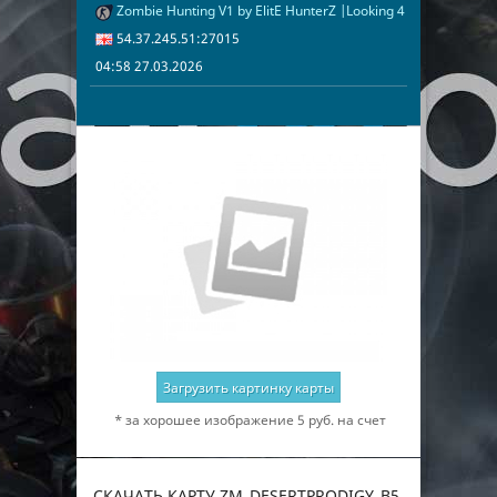
Zombie Hunting V1 by ElitE HunterZ |Looking 4 Admins|Rank
04:58 27.03.2
54.37.245.51
54.37.245.51:27015
04:58 27.03.2026
Загрузить картинку карты
* за хорошее изображение 5 руб. на счет
СКАЧАТЬ КАРТУ ZM_DESERTPRODIGY_B5