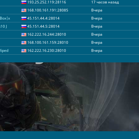
193.25.252.119:28116
17 часов назад
168.100.161.191:28085
Вчера
nBox|x
45.151.44.4:28014
Вчера
10 J
45.151.44.5:28014
Вчера
162.222.16.244:28010
Вчера
168.100.161.159:28010
Вчера
Wiped
162.222.16.230:28010
Вчера