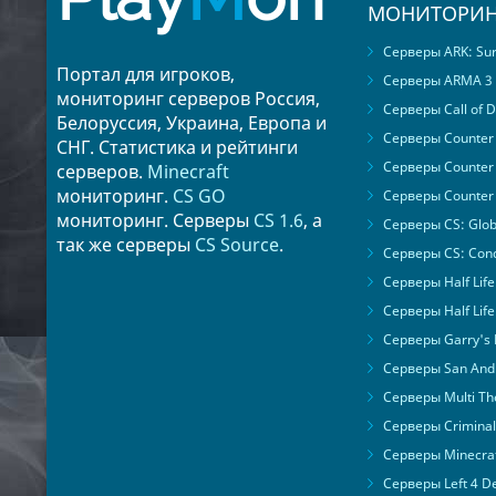
МОНИТОРИН
Серверы ARK: Surv
Портал для игроков,
Серверы ARMA 3
мониторинг серверов Россия,
Серверы Call of D
Белоруссия, Украина, Европа и
Серверы Counter S
СНГ. Статистика и рейтинги
Серверы Counter 
серверов.
Minecraft
мониторинг.
CS GO
Серверы Counter 
мониторинг. Серверы
CS 1.6
, а
Серверы CS: Glob
так же серверы
CS Source
.
Серверы CS: Cond
Серверы Half Life
Серверы Half Life
Серверы Garry's
Серверы San Andr
Серверы Multi The
Серверы Criminal 
Серверы Minecra
Серверы Left 4 D