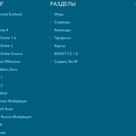
Г
РАЗДЕЛЫ
ival Evolved
Игры
Серверы
uty 4
Команды
trike 1.6
Профили
Strike 2
Карты
Strike Source
BOOST CS 1.6
al Offensive
Сервис No-IP
ition Zero
 1
 2
 Mod
eas Multiplayer
ft Auto
Russia Multiplayer
ft
ead