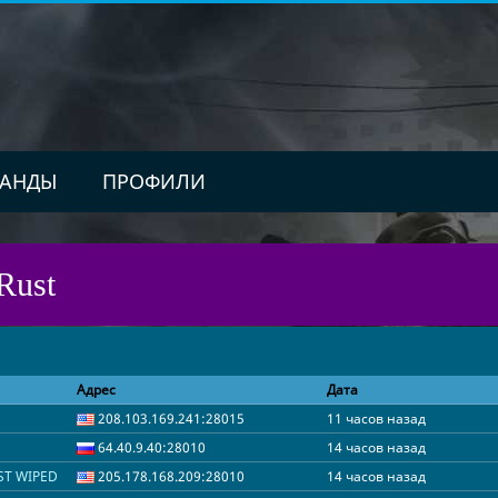
АНДЫ
ПРОФИЛИ
Rust
Адрес
Дата
208.103.169.241:28015
11 часов назад
64.40.9.40:28010
14 часов назад
ST WIPED
205.178.168.209:28010
14 часов назад