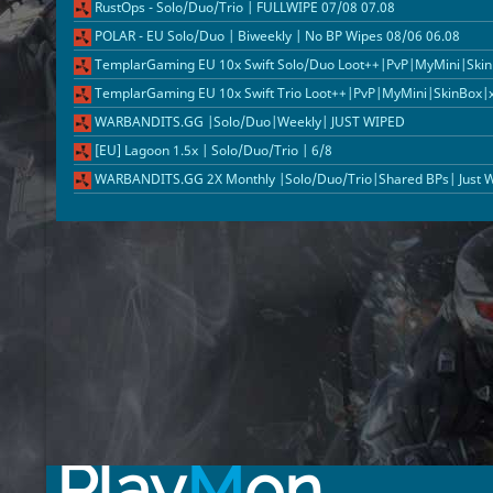
RustOps - Solo/Duo/Trio | FULLWIPE 07/08 07.08
POLAR - EU Solo/Duo | Biweekly | No BP Wipes 08/06 06.08
TemplarGaming EU 10x Swift Solo/Duo Loot++|PvP|MyMini|Ski
TemplarGaming EU 10x Swift Trio Loot++|PvP|MyMini|SkinBox|x
WARBANDITS.GG |Solo/Duo|Weekly| JUST WIPED
[EU] Lagoon 1.5x | Solo/Duo/Trio | 6/8
WARBANDITS.GG 2X Monthly |Solo/Duo/Trio|Shared BPs| Just 
Play
M
on