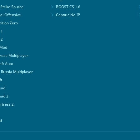
Strike Source
BOOST CS 1.6
al Offensive
Сервис No-IP
ition Zero
 1
 2
 Mod
eas Multiplayer
ft Auto
Russia Multiplayer
ft
ead
ead 2
tress 2
d