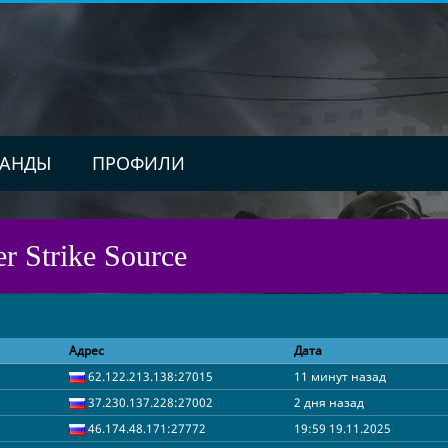
АНДЫ
ПРОФИЛИ
r Strike Source
Адрес
Дата
62.122.213.138:27015
11 минут назад
37.230.137.228:27002
2 дня назад
46.174.48.171:27772
19:59 19.11.2025