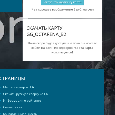
Загрузить картинку карты
* за хорошее изображение 5 руб. на счет
СКАЧАТЬ КАРТУ
GG_OCTARENA_B2
Файл скоро будет доступен, а пока вы можете
зайти на один из серверов где эта карта
используется!
СТРАНИЦЫ
Мастерсервер кс 1.6
Скачать русскую сборку кс 1.6
Информация о рейтинге
Соглашение
Конфиденциальность