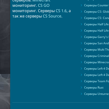
серверов.
Minecraft
мониторинг.
CS GO
Серверы Counter 
мониторинг. Серверы
CS 1.6
, а
Серверы CS: Glob
так же серверы
CS Source
.
Серверы CS: Cond
Серверы Half Life
Серверы Half Life
Серверы Garry's
Серверы San Andr
Серверы Multi The
Серверы Criminal 
Серверы Minecra
Серверы Left 4 D
Серверы Left 4 D
Серверы Team For
Серверы Rust
Серверы Unturne