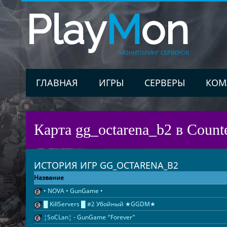
Play
M
on
МОНИТОРИНГ СЕРВЕРОВ
ГЛАВНАЯ
ИГРЫ
СЕРВЕРЫ
КОМ
Карта gg_octarena_b2 в Counte
ИСТОРИЯ ИГР GG_OCTARENA_B2
Название
• NOVA • GunGame •
█ KillServers █ #2 Убойный ★GGDM★
¦SoCLan¦ - GunGame “Forever”