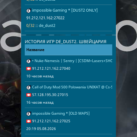
Литва
33
Иран
32
impossible Gaming * [DUST2 ONLY]
91.212.121.1
0/32
de_dust2
Болгария
30
Украина
16
91.212.121.162:27022
Венгрия
16
Бельгия
9
0/32
::
de_dust2
Италия
8
ИСТОРИЯ ИГР DE_DUST2. ШВЕЙЦАРИЯ
Арабские Эмираты
8
Название
Адрес
Дата
Норвегия
7
Таджикистан
6
Турция
6
Сербия
6
• Nuke-Nemesis | Sentry | [CSDM+Lasers+SHOP]
10 часов наз
91.212.121.1
91.212.121.162:27040
Израиль
5
Узбекистан
5
10 часов назад
Словакия
4
Канада
4
Call of Duty Mod 500 Polowania UNIKAT @ Cs-StaraSzkola.pl
Испания
4
Япония
3
16 часов наз
57.128.195.3
57.128.195.30:27015
Нидерланды
3
16 часов назад
Гонконг (Китай)
3
impossible Gaming * [OLD MAPS]
20:19 05.08.2
91.212.121.1
Португалия
2
Македония
1
91.212.121.162:27025
Люксембург
1
Латвия
1
20:19 05.08.2026
Туркменистан
1
Чили
1