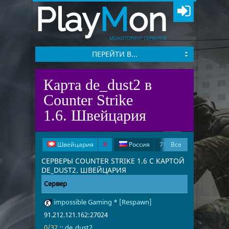
Play
M
on
МОНИТОРИНГ СЕРВЕРОВ
ПЕРЕЙТИ В...
Карта de_dust2 в
Counter Strike
1.6. Швейцария
Швейцария
X
Россия
710
Все
Румыния
124
СЕРВЕРЫ COUNTER STRIKE 1.6 С КАРТОЙ
DE_DUST2. ШВЕЙЦАРИЯ
Великобритания
71
Сервер
Адрес
Игроки
Франция
54
Польша
53
impossible Gaming * [Respawn]
91.212.121.1
0/32
de_dust2
США
52
Германия
47
91.212.121.162:27024
Чехия
40
Грузия
36
0/32
::
de_dust2