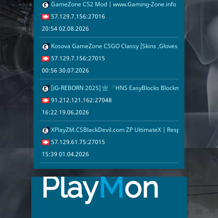
GameZone CS2 Mod | www.Gaming-Zone.info
20:54 02.08.2
57.129.7.156
Дания
1
Швеция
1
57.129.7.156:27016
Молдова
1
Беларусь
1
20:54 02.08.2026
Хорватия
1
Эстония
1
Kosova GameZone CSGO Classy [Skins ,Gloves ,Agents] | Gam
00:56 30.07.2
57.129.7.156
1
Греция
1
Индия
1
57.129.7.156:27015
Азербайджан
1
0
00:56 30.07.2026
[iG-REBORN 2025] 亗 「HNS EasyBlocks Blockmaker」+ Events
16:22 19.06.2
91.212.121.1
91.212.121.162:27048
16:22 19.06.2026
XPlayZM.CSBlackDevil.com ZP UltimateX | Respawn | VIP 22–
15:39 01.04.2
57.129.61.75
57.129.61.75:27015
15:39 01.04.2026
Play
M
on